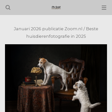
Ga
direct
naar
de
Januari 2026 publicatie Zoom.nl / Beste
hoofdinhoud
huisdierenfotografie in 2025